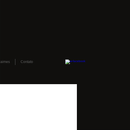
daimes
Contato